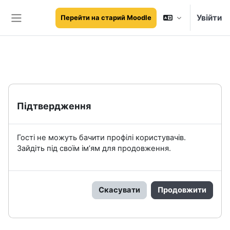
Перейти до головного вмісту
Увійти
Перейти на старий Moodle
Бокова панель
Підтвердження
Гості не можуть бачити профілі користувачів.
Зайдіть під своїм ім’ям для продовження.
Скасувати
Продовжити