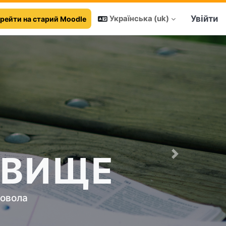
Увійти
Українська ‎(uk)‎
рейти на старий Moodle
ОВИЩЕ
Next
новола