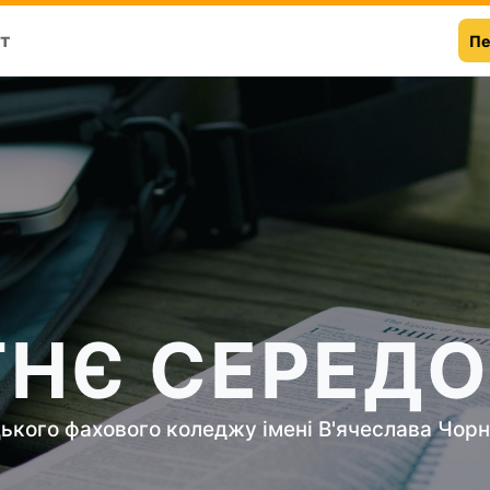
т
Пе
ТНЄ СЕРЕД
ького фахового коледжу імені В'ячеслава Чор