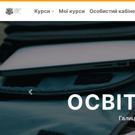
Курси
Мої курси
Особистий кабіне
ОСВІ
Previous
Галиц