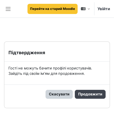
Перейти до головного вмісту
Увійти
Перейти на старий Moodle
Бокова панель
Підтвердження
Гості не можуть бачити профілі користувачів.
Зайдіть під своїм ім’ям для продовження.
Скасувати
Продовжити