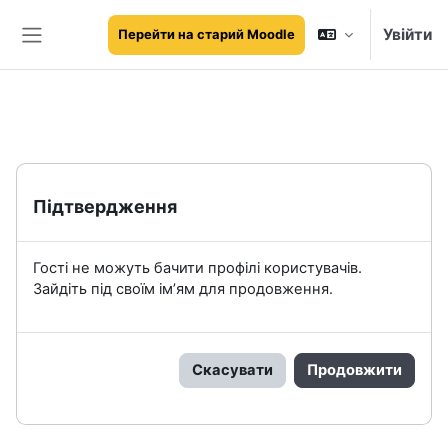
Перейти до головного вмісту
Увійти
Перейти на старий Moodle
Бокова панель
Підтвердження
Гості не можуть бачити профілі користувачів.
Зайдіть під своїм ім’ям для продовження.
Скасувати
Продовжити