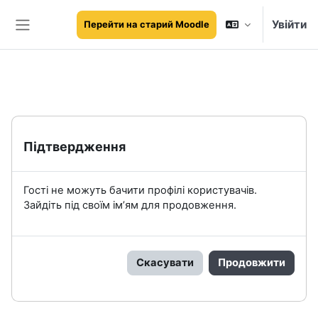
Перейти до головного вмісту
Увійти
Перейти на старий Moodle
Бокова панель
Підтвердження
Гості не можуть бачити профілі користувачів.
Зайдіть під своїм ім’ям для продовження.
Скасувати
Продовжити