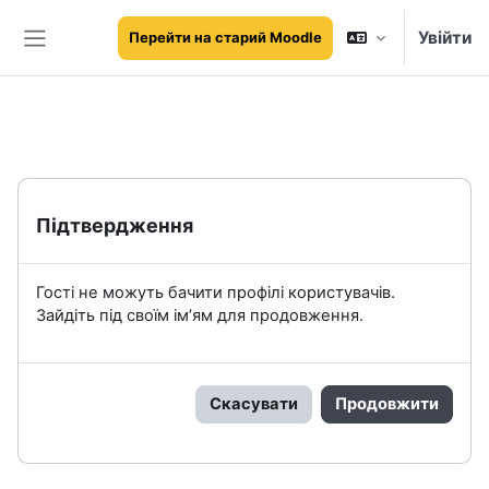
Перейти до головного вмісту
Увійти
Перейти на старий Moodle
Бокова панель
Підтвердження
Гості не можуть бачити профілі користувачів.
Зайдіть під своїм ім’ям для продовження.
Скасувати
Продовжити