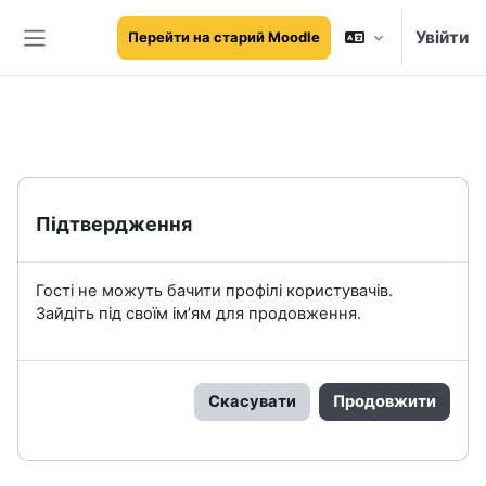
Перейти до головного вмісту
Увійти
Перейти на старий Moodle
Бокова панель
Підтвердження
Гості не можуть бачити профілі користувачів.
Зайдіть під своїм ім’ям для продовження.
Скасувати
Продовжити