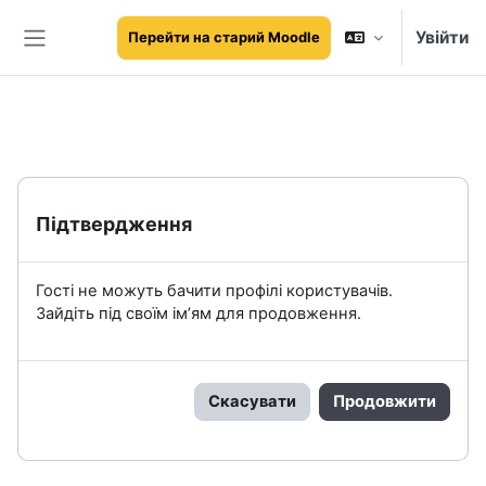
Перейти до головного вмісту
Увійти
Перейти на старий Moodle
Бокова панель
Підтвердження
Гості не можуть бачити профілі користувачів.
Зайдіть під своїм ім’ям для продовження.
Скасувати
Продовжити