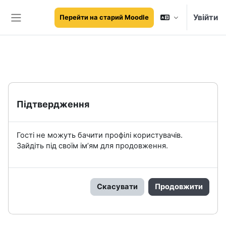
Перейти до головного вмісту
Увійти
Перейти на старий Moodle
Бокова панель
Підтвердження
Гості не можуть бачити профілі користувачів.
Зайдіть під своїм ім’ям для продовження.
Скасувати
Продовжити