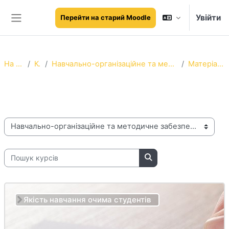
Перейти до головного вмісту
Увійти
Перейти на старий Moodle
Бокова панель
На головну
Курси
Навчально-організаційне та методичне забезпечення освітнього процесу
Матеріали моніторингу
Матеріали моніторингу
Категорії курсів
Пошук курсів
Пошук курсів
Якість навчання очима студентів