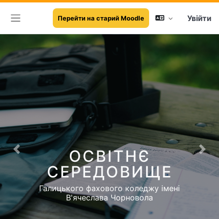
Увійти
Перейти на старий Moodle
Бокова панель
ОСВІТНЄ
Previous
Next
СЕРЕДОВИЩЕ
Галицького фахового коледжу імені
В'ячеслава Чорновола