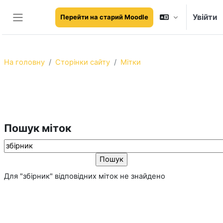
Перейти до головного вмісту
Увійти
Перейти на старий Moodle
Бокова панель
На головну
Сторінки сайту
Мітки
Галицький фаховий коледж імені
В'ячеслава Чорновола
Пошук міток
Пошук міток
Для "збірник" відповідних міток не знайдено